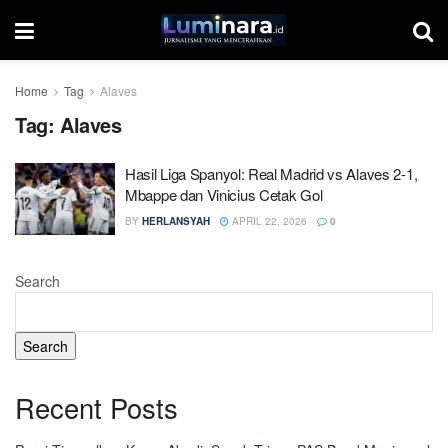
Home
Tag
Alaves
Tag:
Alaves
Hasil Liga Spanyol: Real Madrid vs Alaves 2-1,
Mbappe dan Vinicius Cetak Gol
BY
HERLANSYAH
APRIL 22, 2026
0
Search
Search
Recent Posts