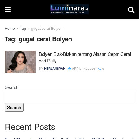
Home
Tag
gugat cerai Boiyen
Tag:
gugat cerai Boiyen
Boiyen Blak-Blakan tentang Alasan Cepat Cerai
dari Rully
BY
HERLANSYAH
APRIL 14, 2026
0
Search
Search
Recent Posts