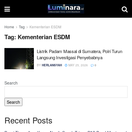
Home
Tag
Kementerian ESDM
Tag:
Kementerian ESDM
Listrik Padam Massal di Sumatera, Polri Turun
Langsung Investigasi Penyebabnya
BY
HERLANSYAH
MAY 25, 2026
0
Search
Search
Recent Posts