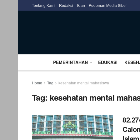
Tentang Kami
Redaksi
Iklan
Pedoman Media Siber
PEMERINTAHAN
EDUKASI
KESEH
Home
Tag
kesehatan mental mahasiswa
Tag:
kesehatan mental maha
82.27
Calon
Islam