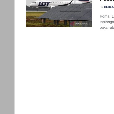
BY
HERLA
Roma (L
tantanga
bakar uta