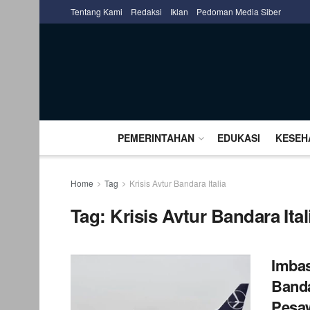
Tentang Kami
Redaksi
Iklan
Pedoman Media Siber
PEMERINTAHAN
EDUKASI
KESEH
Home
Tag
Krisis Avtur Bandara Italia
Tag:
Krisis Avtur Bandara Ital
Imbas
Banda
Pesa