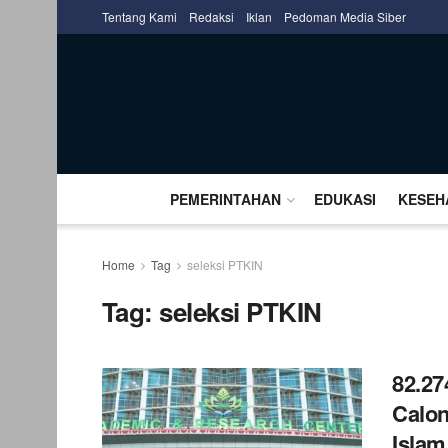
Tentang Kami
Redaksi
Iklan
Pedoman Media Siber
PEMERINTAHAN
EDUKASI
KESEH
Home
Tag
seleksi PTKIN
Tag:
seleksi PTKIN
82.27
Calon
Islam