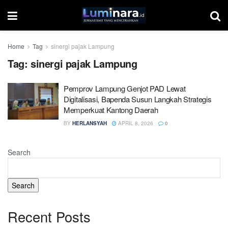
Home
Tag
sinergi pajak Lampung
Tag:
sinergi pajak Lampung
Pemprov Lampung Genjot PAD Lewat
Digitalisasi, Bapenda Susun Langkah Strategis
Memperkuat Kantong Daerah
BY
HERLANSYAH
APRIL 8, 2026
0
Search
Search
Recent Posts