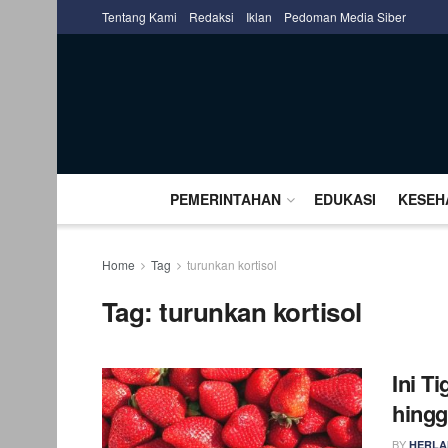
Tentang Kami
Redaksi
Iklan
Pedoman Media Siber
PEMERINTAHAN
EDUKASI
KESEH
Home
Tag
turunkan kortisol
Tag:
turunkan kortisol
Ini T
hingg
BY
HERLA