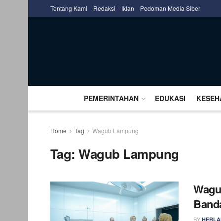
Tentang Kami
Redaksi
Iklan
Pedoman Media Siber
PEMERINTAHAN
EDUKASI
KESEH
Home
Tag
Wagub Lampung
Tag:
Wagub Lampung
Wagu
Band
BY
HERLA