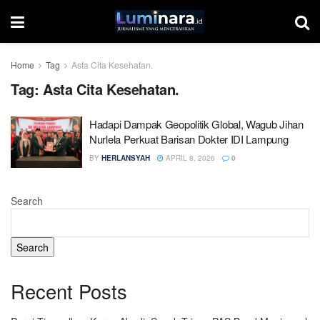
Home
Tag
Asta Cita Kesehatan.
Tag:
Asta Cita Kesehatan.
Hadapi Dampak Geopolitik Global, Wagub Jihan
Nurlela Perkuat Barisan Dokter IDI Lampung
BY
HERLANSYAH
APRIL 8, 2026
0
Search
Search
Recent Posts