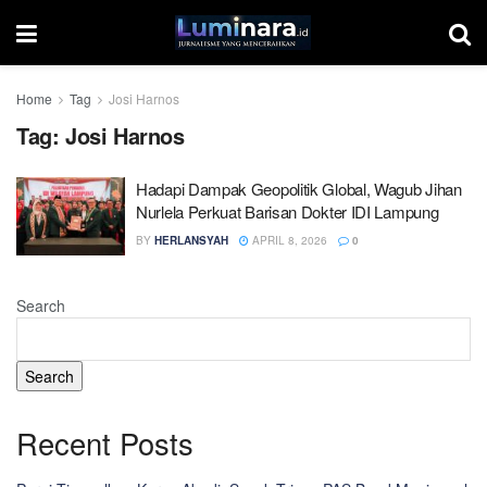
Home
Tag
Josi Harnos
Tag:
Josi Harnos
Hadapi Dampak Geopolitik Global, Wagub Jihan
Nurlela Perkuat Barisan Dokter IDI Lampung
BY
HERLANSYAH
APRIL 8, 2026
0
Search
Search
Recent Posts