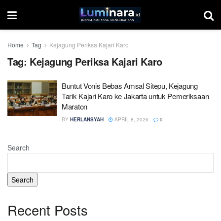
Home
Tag
Kejagung Periksa Kajari Karo
Tag:
Kejagung Periksa Kajari Karo
Buntut Vonis Bebas Amsal Sitepu, Kejagung
Tarik Kajari Karo ke Jakarta untuk Pemeriksaan
Maraton
BY
HERLANSYAH
APRIL 8, 2026
0
Search
Search
Recent Posts