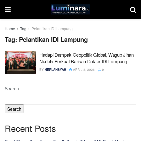
Home
Tag
Pelantikan IDI Lampung
Tag:
Pelantikan IDI Lampung
Hadapi Dampak Geopolitik Global, Wagub Jihan
Nurlela Perkuat Barisan Dokter IDI Lampung
BY
HERLANSYAH
APRIL 8, 2026
0
Search
Search
Recent Posts