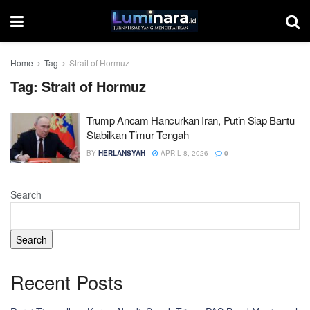
Home
Tag
Strait of Hormuz
Tag:
Strait of Hormuz
Trump Ancam Hancurkan Iran, Putin Siap Bantu
Stabilkan Timur Tengah
BY
HERLANSYAH
APRIL 8, 2026
0
Search
Search
Recent Posts